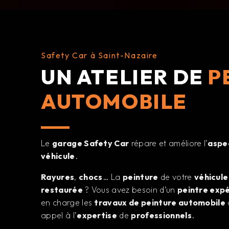
Safety Car à Saint-Nazaire
UN ATELIER DE
P
AUTOMOBILE
Le
garage Safety Car
répare et améliore l’
aspe
véhicule
.
Rayures
,
chocs
… La
peinture
de votre
véhicule
restaurée
? Vous avez besoin d’un
peintre exp
en charge les
travaux de peinture automobile
appel à l’
expertise
de
professionnels
.