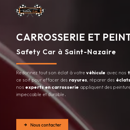
CARROSSERIE ET PEIN
Safety Car à Saint-Nazaire
Redonnez tout son éclat à votre
véhicule
avec nos
ce soit pour effacer des
rayures
, réparer des
éclat
nos
experts en carrosserie
appliquent des peintur
impeccable et durable.
Nous contacter